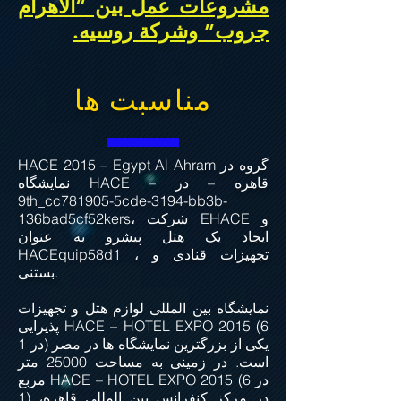
مشروعات عمل بین “الأهرام
جروب” وشركة روسیه.
مناسبت ها
HACE 2015 – Egypt Al Ahram گروه در
نمایشگاه HACE – قاهره – در
9th_cc781905-5cde-3194-bb3b-
136bad5cf52kers، شرکت EHACE و
ایجاد یک هتل پیشرو به عنوان
HACEquip58d1 ، تجهیزات قنادی و
بستنی.
نمایشگاه بین المللی لوازم هتل و تجهیزات
پذیرایی HACE – HOTEL EXPO 2015 (6
در 1) یکی از بزرگترین نمایشگاه ها در مصر
است. در زمینی به مساحت 25000 متر
مربع HACE – HOTEL EXPO 2015 (6 در
1) در مرکز کنفرانس بین المللی قاهره،