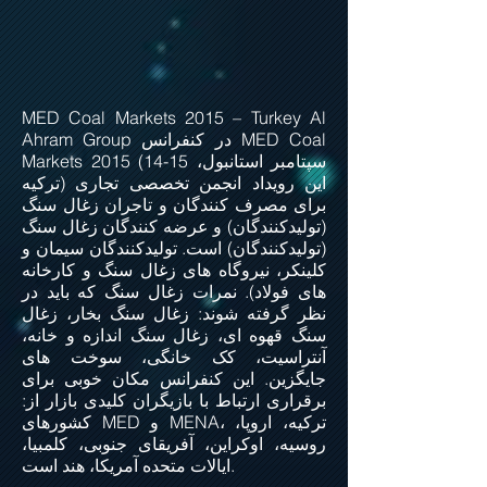
MED Coal Markets 2015 – Turkey Al
Ahram Group در کنفرانس MED Coal
سپتامبر استانبول،
2015 (14-15
Markets
ترکیه) این رویداد انجمن تخصصی تجاری
برای مصرف کنندگان و تاجران زغال سنگ
(تولیدکنندگان) و عرضه کنندگان زغال سنگ
(تولیدکنندگان) است. تولیدکنندگان سیمان و
کلینکر، نیروگاه های زغال سنگ و کارخانه
های فولاد). نمرات زغال سنگ که باید در
نظر گرفته شوند: زغال سنگ بخار، زغال
سنگ قهوه ای، زغال سنگ اندازه و خانه،
آنتراسیت، کک خانگی، سوخت های
جایگزین. این کنفرانس مکان خوبی برای
برقراری ارتباط با بازیگران کلیدی بازار از:
کشورهای MED و MENA، ترکیه، اروپا،
روسیه، اوکراین، آفریقای جنوبی، کلمبیا،
ایالات متحده آمریکا، هند است.