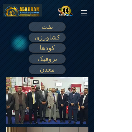
نفت
کشاورزی
کودها
تروفیک
معدن