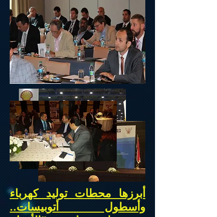
أبرزها محطات تولید کهرباء
وأسطول أتوبیسات..