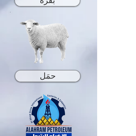
بقرة
حمَل