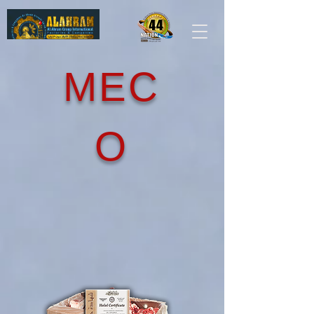
МЕС
О