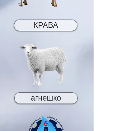
КРАВА
агнешко