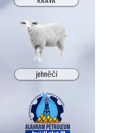
KRÁVA
jehněčí