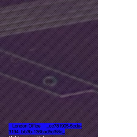
London Office _cc781905-5cde-
3194- bb3b-136bad5cf58d_