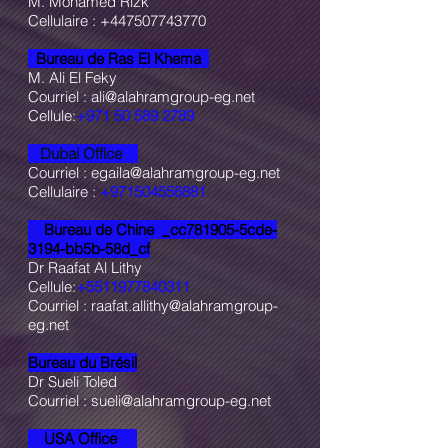
M. Mohamed Rizk
Cellulaire :
+447507743770
Bureau de Ras El Khema
M. Ali El Feky
Courriel :
ali@alahramgroup-eg.net
Cellule:
+971 50 589 2789
Dubai Office
Courriel :
egaila@alahramgroup-eg.net
Cellulaire :
+971504556881
Bureau de Chine _cc781905-5cde-
3194-bb5b-58d_cf
Dr Raafat Al Lithy
Cellule:
+5511977840311
Courriel :
raafat.allithy@alahramgroup-
eg.net
Bureau du Brésil
Dr Sueli Toled
Courriel :
sueli@alahramgroup-eg.net
USA Office