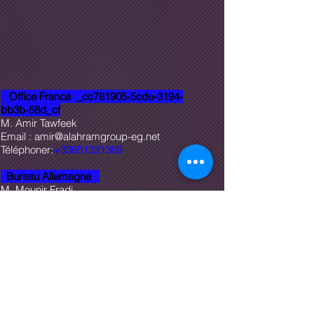
Office France _cc781905-5cde-3194-
bb3b-58d_cf
M. Amir Tawfeek
Email :
amir@alahramgroup-eg.net
Téléphoner:
+33651321369
Bureau Allemagne
M. Mounir Fradi
fradi@alahramgroup-eg.net
Téléphoner:
+49015124447226
Holland Office
M. Fatih Demir
fatih@alahramgroup-eg.net
Téléphoner:
+31 6864 62715
Bureau Maroc