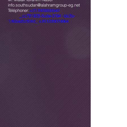
info.southsudan@alahramgroup-eg.net
Téléphoner:
+211923333342
_cc781905-5cde-3194 -bb3b-
136bad5cf58d_
+201220070064