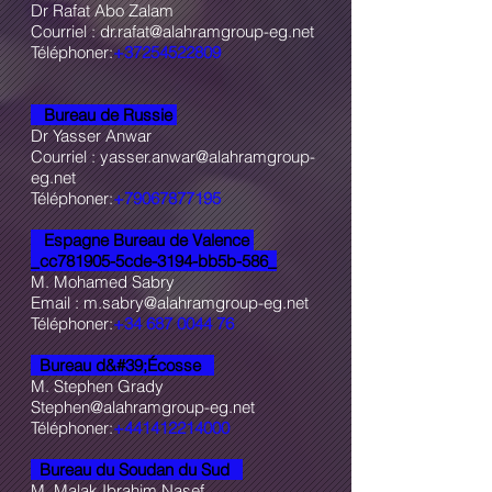
Dr Rafat Abo Zalam
Courriel :
dr.rafat@alahramgroup-eg.net
Téléphoner:
+37254522809
Bureau de Russie
Dr Yasser Anwar
Courriel :
yasser.anwar@alahramgroup-
eg.net
Téléphoner:
+79067877195
Espagne Bureau de Valence
_cc781905-5cde-3194-bb5b-586_
M. Mohamed Sabry
Email :
m.sabry@alahramgroup-eg.net
Téléphoner:
+34 687 0044 76
Bureau d&#39;Écosse
M. Stephen Grady
Stephen@alahramgroup-eg.net
Téléphoner:
+441412214000
Bureau du Soudan du Sud
M. Malak Ibrahim Nasef