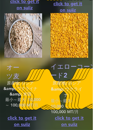
click to get it
click to get it
on suiiz
on suiiz
イエローコーングレ
オー
ード2
ツ麦
原産地: ロシア
原産地: ロシア
&amp; ウクライナ
&amp; ウクライ
&amp; 米国
ナ
最小～最大: 10,000
最小～最大:
～ 100,000 MT/月
10,000 ～
100,000 MT/月
click to get it
click to get it
on suiiz
on suiiz