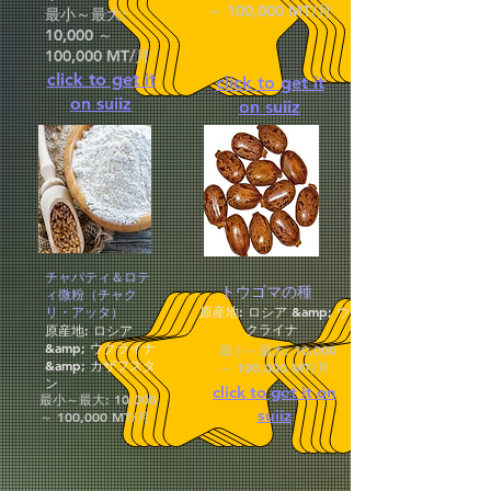
～ 100,000 MT/月
最小～最大:
10,000 ～
100,000 MT/月
click to get it
click to get it
on suiiz
on suiiz
チャパティ＆ロテ
トウゴマの種
ィ微粉（チャク
リ・アッタ）
原産地: ロシア &amp; ウ
クライナ
原産地: ロシア
&amp; ウクライナ
最小～最大: 10,000
&amp; カザフスタ
～ 100,000 MT/月
ン
click to get it
on
最小～最大: 10,000
suiiz
～ 100,000 MT/月