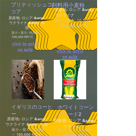
ブリティッシュコ
飼料用小麦粉
原産地: ロシア &amp;
コア
ウクライナ
原産地: ロシア &amp;
最小～最大: 10,000
ウクライナ &amp; 米
～ 100,000 MT/月
国
最小～最大: 10,000 ～
100,000 MT/月
click to get it
on suiiz
click to get it
on suiiz
イギリスのコーヒ
ホワイトコーン
ー
グレード2
原産地: ロシア &amp;
原産地: ロシア &amp;
ウクライナ &amp; 米国
ウクライナ
最小～最大: 10,000
最小～最大: 10,000
～ 100,000 MT/月
～ 100,000 MT/月