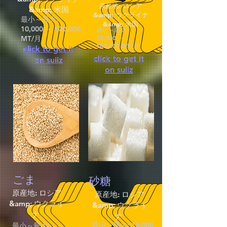
原産地: ロシア
&amp; 米国
&amp; ウクライナ
最小～最大:
&amp; 米国
10,000 ～ 100,000
最小～最大:
10,000 ～
MT/月
100,000 MT/月
click to get it
click to get it
on suiiz
on suiiz
ごま
砂糖
原産地: ロシア
原産地: ロシア
&amp; ウクライ
&amp; ウクライ
ナ
ナ
最小～最大: 10,000
最小～最大: