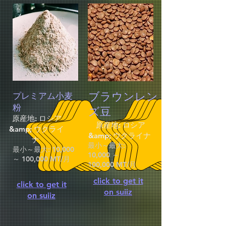
ブラウンレン
プレミアム小麦
粉
ズ豆
原産地: ロシア
原産地: ロシア
&amp; ウクライ
&amp; ウクライナ
ナ
最小～最大:
最小～最大: 10,000
10,000 ～
～ 100,000 MT/月
100,000 MT/月
click to get it
click to get it
on suiiz
on suiiz