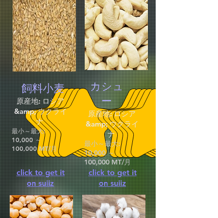
カシュ
飼料小麦
ー
原産地: ロシア
&amp; ウクライ
原産地: ロシア
ナ
&amp; ウクライ
最小～最大:
ナ
10,000 ～
最小～最大:
100,000 MT/月
10,000 ～
100,000 MT/月
click to get it
click to get it
on suiiz
on suiiz