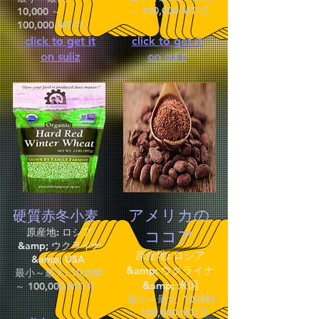
～ 100,000 MT/月
10,000 ～
100,000 MT/月
click to get it
click to get it
on suiiz
on suiiz
アメリカの
硬質赤冬小麦
原産地: ロシア
ココア
&amp; ウクライナ
原産地: ロシア
&amp; USA
&amp; ウクライナ
最小～最大: 10,000
&amp; 米国
～ 100,000 MT/月
最小～最大: 10,000
～ 100,000 MT/月