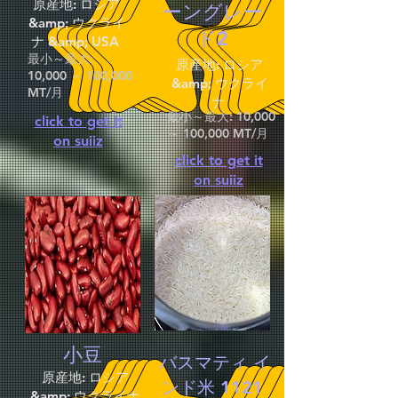
原産地: ロシア
ーングレー
&amp; ウクライ
ド2
ナ &amp; USA
最小～最大:
原産地: ロシア
10,000 ～ 100,000
&amp; ウクライ
MT/月
ナ
最小～最大: 10,000
click to get it
～ 100,000 MT/月
on suiiz
click to get it
on suiiz
小豆
バスマティ イ
原産地: ロシア
ンド米 1121
&amp; ウクライナ