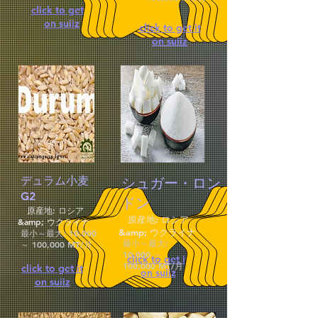
click to get it
on suiiz
click to get it
on suiiz
デュラム小麦
シュガー・ロン
G2
ドン
原産地: ロシア
原産地: ロシア
&amp; ウクライナ
&amp; ウクライナ
最小～最大: 10,000
最小～最大:
～ 100,000 MT/月
10,000 ～
click to get it
100,000 MT/月
click to get it
on suiiz
on suiiz