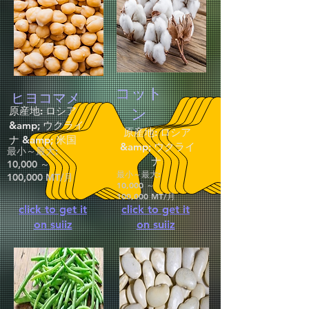
コット
ヒヨコマメ
原産地: ロシア
ン
&amp; ウクライ
原産地: ロシア
ナ &amp; 米国
&amp; ウクライ
最小～最大:
ナ
10,000 ～
最小～最大:
100,000 MT/月
10,000 ～
100,000 MT/月
click to get it
click to get it
on suiiz
on suiiz