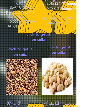
み換え
原産地: ロシア &amp;
原産地: ロシア
ウクライナ &amp; 米
&amp; ウクライナ
国
最小～最大:
最小～最大: 10,000
10,000 ～ 100,000
～ 100,000 MT/月
MT/月
click to get it
on suiiz
click to get it
click to get it
on suiiz
on suiiz
赤ごま
イエローコ