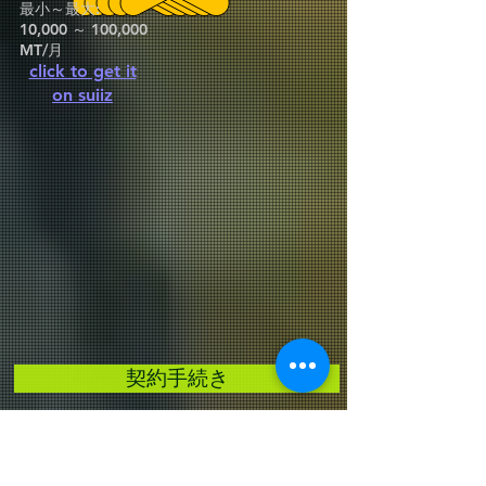
最小～最大:
10,000 ～ 100,000
MT/月
click to get it
on suiiz
契約手続き
1-購入者は、購入者の銀行から に署名および押印
された (ICPO-BCL) または ICPO を発行するもの
とします。確認後、売り手は完成した署名済み •