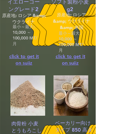
イエローコー
ソフト製粉小麦
ングレード2
g2
原産地: ロシア
原産地: ロシア &amp;
&amp; ウクライナ
ウクライナ
最小～最大:
&amp; 米国
10,000 ～
最小～最大:
100,000 MT/
10,000 ～
月
100,000 MT/
月
click to get it
click to get it
on suiiz
on suiiz
ベーカリー向け
肉骨粉 小麦
タイプ 850 高タ
とうもろこし