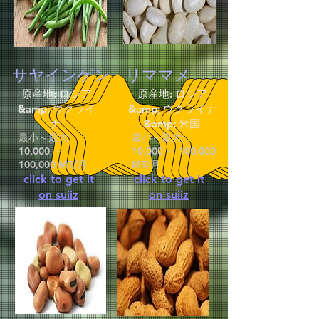
サヤインゲン
リママメ
原産地: ロシア
原産地: ロシア
&amp; ウクライ
&amp; ウクライナ
ナ
&amp; 米国
最小～最大:
最小～最大:
10,000 ～
10,000 ～ 100,000
100,000 MT/月
MT/月
click to get it
click to get it
on suiiz
on suiiz