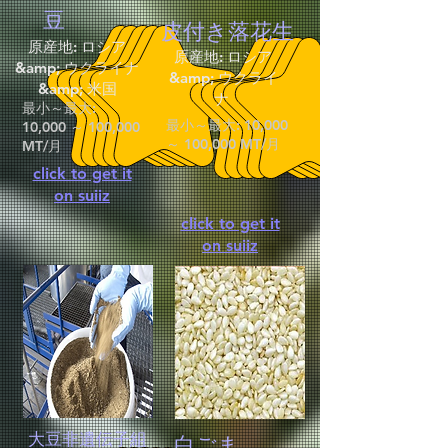
豆
皮付き落花生
原産地: ロシア
原産地: ロシア
&amp; ウクライナ
&amp; ウクライ
&amp; 米国
ナ
最小～最大:
最小～最大: 10,000
10,000 ～ 100,000
～ 100,000 MT/月
MT/月
click to get it
on suiiz
click to get it
on suiiz
大豆非遺伝子組
白ごま