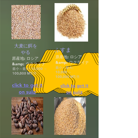
大麦に餌を
ふすま
やる
原産地: ロシア
原産地: ロシア
&amp; ウクライナ
&amp; ウクライナ
最小～最大:
最小～最大: 10,000 ～
10,000 ～
100,000 MT/月
100,000 MT/月
click to get it
click to get it
on suiiz
on suiiz