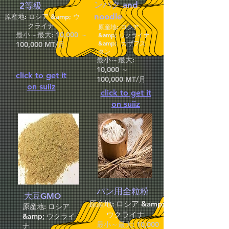
ンパク and
2等級
noodle
原産地: ロシア &amp; ウ
クライナ
原産地: ロシア
最小～最大: 10,000 ～
&amp; ウクライナ
&amp; カザフス
100,000 MT/月
タン
最小～最大:
10,000 ～
click to get it
100,000 MT/月
on suiiz
click to get it
on suiiz
パン用全粒粉
大豆GMO
原産地: ロシア &amp;
原産地: ロシア
ウクライナ
&amp; ウクライ
最小～最大: 10,000
ナ