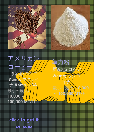
アメリカン
薄力粉
コーヒー
原産地: ロシア
原産地: ロシア
&amp; ウクラ
&amp; ウクライ
イナ
ナ &amp; USA
最小～最大: 10,000
最小～最大:
～ 100,000 MT/月
10,000 ～
100,000 MT/月
click to get it
on suiiz