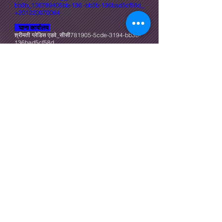
bb3b_136789405bb-136 -bb3b-136bad5cf58d_
+201220070064
घाना कार्यालय
श्रीमती ग्लेडिस एडवे_सीसी781905-5cde-3194-bb3b-
136bad5cf58d_
ईमेल:
Gladys@alahramgroup-eg.net
फ्रांस कार्यालय _cc781905-5cde-3194-
bf58d_136bad5
श्री आमिर तौफीकी
ईमेल:
amir@alahramgroup-eg.net
फ़ोन:
+33651321369
जर्मनी कार्यालय
श्री मुनीर फ्राडी
fradi@alahramgroup-eg.net
फ़ोन:
+49015124447226
हॉलैंड कार्यालय
श्री फतह डेमिरी
fatih@alahramgroup-eg.net
फ़ोन:
+31 6864 62715
मोरक्को कार्यालय
श्री मौआन ज़ौहैर
फ़ोन:
+212661993727
maouan.z@alahramgroup-eg.net
info.moroco@alahramgroup-eg.net
sales.moroco@alahramgroup-eg.net