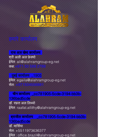
हमारे कार्यालय
रास अल खेमा कार्यालय
श्री अली अल फ़ेक्यो
ईमेल:
ali@alahramgroup-eg.net
कक्ष:
+971 50 589 2789
दुबई कार्यालय _1905
ईमेल:
egaila@alahramgroup-eg.net
सेल:
+971504556881
चीन कार्यालय _cc781905-5cde-3194-bb3b-
136bad5cde
डॉ. रफ़त अल लिथ्यो
ईमेल:
raafat.allithy@alahramgroup-eg.net
ब्राजील कार्यालय _cc781905-5cde-3194-bb3b-
136bad5cde
डॉ. मार्सिया
सेल:
+5511973636377
ईमेल :
office.brazil@alahramgroup-eg.net