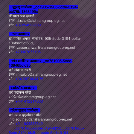
यूएसए कार्यालय _cc1905-1905-5cde-3194-
bbf78b-1363195c
डॉ रफत अबो ज़लामी
ईमेल:
dr.rafat@alahramgroup-eg.net
फ़ोन:
+37254522809
रूस कार्यालय
डॉ. यासिर अनवर_सीसी781905-5cde-3194-bb3b-
136bad5cf58d_
ईमेल:
yasser.anwar@alahramgroup-eg.net
फ़ोन:
+79067877195
स्पेन वालेंसिया कार्यालय _cc781905-5cde-
139465cfd3b
श्री मोहम्मद सबरी
ईमेल:
m.sabry@alahramgroup-eg.net
फ़ोन:
+34 687 0044 76
स्कॉटलैंड कार्यालय
श्री स्टीफन ग्रैडी
स्टीफेन@alahramgroup-eg.net
फ़ोन:
+441412214000
दक्षिण सूडान कार्यालय
श्री मलक इब्राहिम नसीफ़ी
info.southsudan@alahramgroup-eg.net
फ़ोन:
+211923333342
_cc781905-5cde-3194-bb3b_ _cc781905-
5cde-3194-bb3b_ _ccde-5cde-3194-