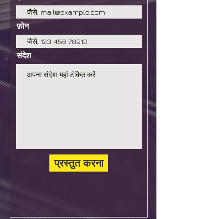
फ़ोन
संदेश
प्रस्तुत करना