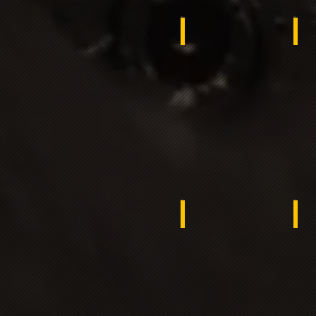
Jordan
Gh
Egypt
Ba