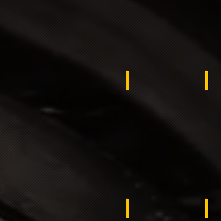
UKRAINE
Eg
Egypt
Mo