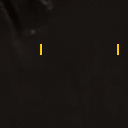
ana
UKRAINE
Tur
ngladesh