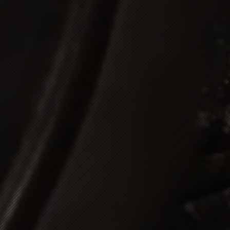
ia
eden