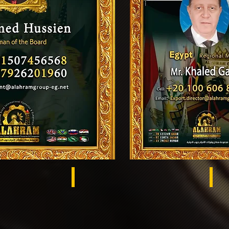
Egypt
US
s El Khema