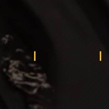
USA -
Egy
rdistan