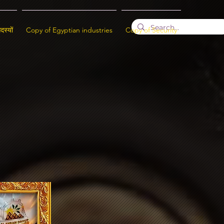
दस्यों
Copy of Egyptian industries
Copy of Security