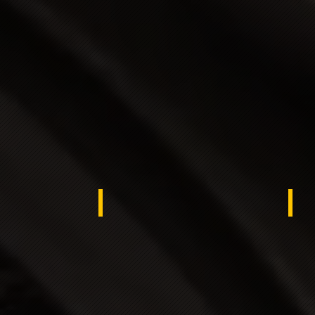
ypt
Kuwait
KS
rocco