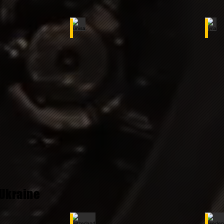
Tunisa
Syr
Ukraine
ex
switzerland
Sw