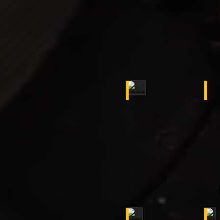
slovakia
Kuwait
ِAl