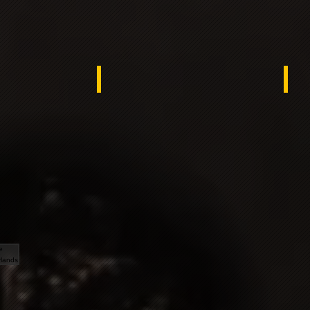
rea
Turkey
Spa
e Netherlands