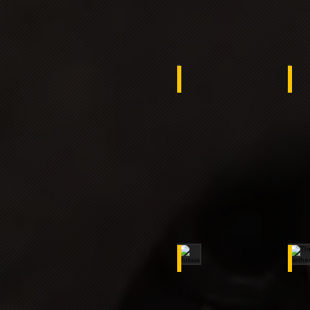
Benin
ko
Russia
Th