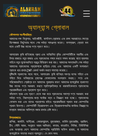
অ্যাল্যান্স গ্লোবাল
কৌশলগত অংশীদারিত্ব:
আমাদের দক্ষ ফিনান্সার, আইনজীবী, কাস্টমস ব্রোকার এবং রসদ সরবরাহের ক্ষেত্রে
বিশেষজ্ঞরা নির্ভুলতার সাথে শেষ পর্যন্ত সামঞ্জস্য করেন। ফলস্বরূপ, ক্রেতা কম
দামে একটি উচ্চ মানের পণ্য গ্রহণ করে।
আলহারাম কৃষি বাণিজ্যের দ্রুত এবং অবিচলিত বৃদ্ধি কোম্পানিটিকে স্থানীয় এবং
বিশ্ব বাজারে নতুন বাজার এবং গ্রাহকদের লক্ষ্য করতে সক্ষম করেছে যাতে ব্যবসার
লাইনে নতুন সুযোগগুলিতে প্রচুর বিনিয়োগ করা যায়। আমাদের ক্ষমতাগুলি শেষ পর্যন্ত
আমাদের গ্রাহকদের প্রত্যাশাকে ছাড়িয়ে গেছে এবং আমাদের একটি অসাধারণ
গ্রাহক ধরে রাখার ট্র্যাক্ট রেকর্ড অর্জন করতে সাহায্য করেছে।
দৃষ্টিভঙ্গি প্রকাশের সাথে সাথে, আলাহরাম কৃষি বাণিজ্য সমগ্র দলের শক্তি এবং
শক্তি দিয়ে ভবিষ্যতের চ্যালেঞ্জ মোকাবেলায় অবস্থান করছে। পণ্য এবং
পরিষেবাগুলিতে শ্রেষ্ঠত্ব হল আমাদের পুরষ্কার কারণ আমাদের ক্লায়েন্টরা ক্রমাগত
উচ্চ মানের পণ্য সরবরাহ করতে প্রতিশ্রুতিবদ্ধ যা ধারাবাহিকভাবে গ্রাহকদের
প্রয়োজনীয়তা এবং প্রত্যাশা পূরণ করে।
কাঁচামাল ক্রয় এবং গ্রহণ থেকে শুরু করে গ্রাহকদের সমাপ্ত পণ্য সরবরাহ করা
পর্যন্ত পণ্য, নিরাপত্তার জন্য সর্বোচ্চ যত্ন ও নিয়ন্ত্রণ করা হচ্ছে। গ্রাহকদের
ফোকাস করা এবং তাদের প্রত্যাশার বাইরে প্রয়োজনীয়তা প্রদান করা কোম্পানির
প্রধান উদ্দেশ্য। কোম্পানিটি ক্রিয়াকলাপ এবং ক্রিয়াকলাপগুলির কার্যকর নিয়ন্ত্রণের
মাধ্যমে বাজারের আধিপত্য বজায় রাখার চেষ্টা করে।
বিশ্ববাজারে:
রাশিয়া, জার্মানি, অস্ট্রিয়া, নেদারল্যান্ডস, যুক্তরাজ্য, মার্কিন যুক্তরাষ্ট্র, ব্রাজিল,
চীন, সৌদি আরব, সংযুক্ত আরব আমিরাত, কাতার, বাহরাইন, লিবিয়া, তিউনিসিয়া
এবং অন্যান্য দেশে আমাদের কোম্পানির প্রতিনিধি অফিস রয়েছে, যা আমাদের
ক্লায়েন্টকে সাহায্য করতে প্রস্তুত। যে কোন সময়.