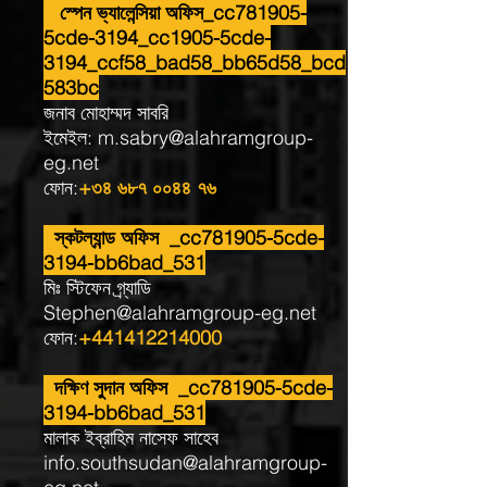
স্পেন ভ্যালেন্সিয়া অফিস_cc781905-
5cde-3194_cc1905-5cde-
3194_ccf58_bad58_bb65d58_bcd
583bc
জনাব মোহাম্মদ সাবরি
ইমেইল:
m.sabry@alahramgroup-
eg.net
ফোন:
+৩৪ ৬৮৭ ০০৪৪ ৭৬
স্কটল্যান্ড অফিস _cc781905-5cde-
3194-bb6bad_531
মিঃ স্টিফেন গ্র্যাডি
Stephen@alahramgroup-eg.net
ফোন:
+441412214000
দক্ষিণ সুদান অফিস _cc781905-5cde-
3194-bb6bad_531
মালাক ইব্রাহিম নাসেফ সাহেব
info.southsudan@alahramgroup-