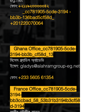
eg.net
ফোন:
+২১১৯২৩৩৩৩৩৪২
_cc781905-5cde-3194 -
bb3b-136bad5cf58d_
+201220070064
Ghana Office_cc781905-5cde-
3194-bb3b_cf58d_13
মিসেস গ্ল্যাডিস অ্যাডেভি
ইমেল:
gladys@alahramgroup-eg.net
ফোন:
+233 5605 61354
France Office_cc781905-5cde-
3194-
bb3ccbad_58_53b31b3194b3cf58
d-3194
আমীর তৌফীক সাহেব