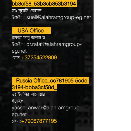
bb3cf58_53b3cb853b3194
ডাঃ সুয়েলি তোলেদ
ইমেইল:
sueli@alahramgroup-eg.net
USA Office
রাফাত আবু জালাম ড
ইমেইল:
dr.rafat@alahramgroup-
eg.net
ফোন:
+37254522809
Russia Office_cc781905-5cde-
3194-bbba3cf58d_
ডঃ ইয়াসির আনোয়ার
ইমেইল:
yasser.anwar@alahramgroup-
eg.net
ফোন:
+79067877195