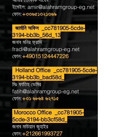
ইমেইল:
amir@alahramgroup-eg.net
ফোন:
+৩৩৬৫১৩২১৩৬৯
জার্মানি অফিস _cc781905-5cde-
3194-bb3b_56d_13
জনাব মনির ফ্রাদি
fradi@alahramgroup-eg.net
ফোন:
+49015124447226
Holland Office _cc781905-5cde-
3194-bb3b_bad58d_
মিঃ ফাতিহ ডেমির
fatih@alahramgroup-eg.net
ফোন:
+৩১ ৬৮৬৪ ৬২৭১৫
Morocco Office _cc781905-
5cde-3194-bb3cf58d_
জনাব মাউয়ান জুহাইর
ফোন:
+212661993727