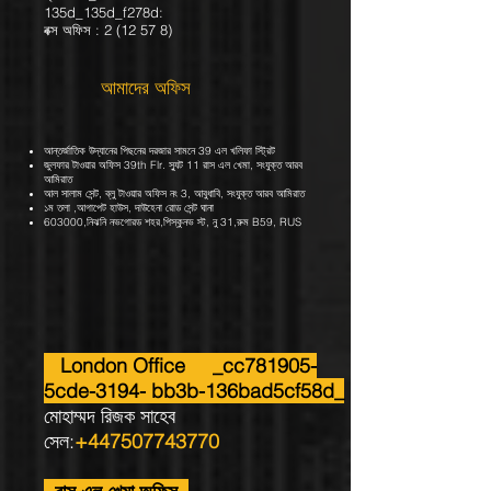
135d_135d_f278d:
বক্স অফিস : 2 (12 57 8)
আমাদের অফিস
আন্তর্জাতিক উদ্যানের পিছনের দরজার সামনে 39 এল খলিফা স্ট্রিট
জুলফার টাওয়ার অফিস 39th Flr. স্যুট 11 রাস এল খেমা, সংযুক্ত আরব
আমিরাত
আল সালাম সেন্ট, ব্লু টাওয়ার অফিস নং 3, আবুধাবি, সংযুক্ত আরব আমিরাত
১ম তলা ,আগাপেট হাউস, দাউহেনা রোড সেন্ট ঘানা
603000,নিঝনি নভগোরড শহর,পিস্কুনভ স্ট, নু 31,রুম B59, RUS
London Office _cc781905-
5cde-3194- bb3b-136bad5cf58d_
মোহাম্মদ রিজক সাহেব
সেল:
+447507743770