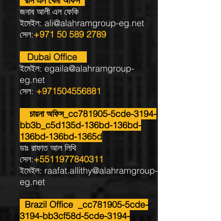
রাস এল খেমা অফিস
জনাব আলী এল ফেকি
ইমেইল:
ali@alahramgroup-eg.net
সেল:
+971 50 589 2789
Dubai Office
ইমেইল:
egaila@alahramgroup-
eg.net
সেল:
+971504556881
চায়না অফিস_cc781905-5cde-3194-
bb3b_c5d135d-136bd-136bd-
136bd-136bd-1365d
ডাঃ রাফাত আল লিথি
সেল:
+5511977840311
ইমেইল:
raafat.allithy@alahramgroup-
eg.net
Brazil Office _cc781905-5cde-
3194-bb3cf58d-5cde-3194-