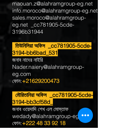
maouan.z@alahramgroup-eg.net
info.moroco@alahramgroup-eg.net
sales.moroco@alahramgroup-
eg.net
_cc781905-5cde-
3196b31944
তিউনিসিয়া অফিস _cc781905-5cde-
3194-bb6bad_531
জনাব নাদের নাইরি
Nader.naiery@alahramgroup-
eg.com
ফোন:
+21629200473
মৌরিতানিয়া অফিস _cc781905-5cde-
3194-bb3cf58d_
জনাব ওয়েদাদি শেখ এল মোস্তাফ
wedady@alahramgroup-eg.net
ফোন:
+222 48 33 92 18
info.mauritania@alahramgroup-