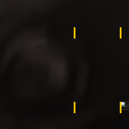
Benin
ko
Russia
Th