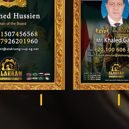
Egypt
US
s El Khema