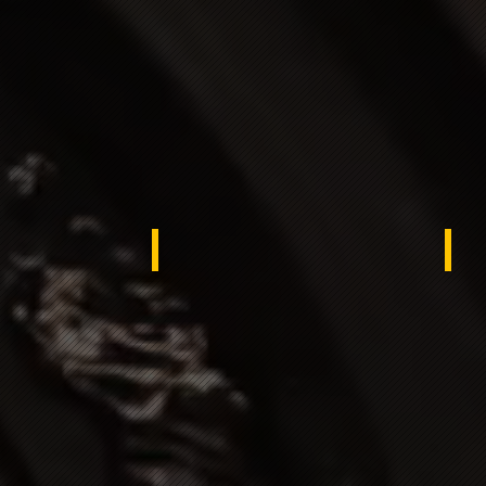
USA -
Egy
rdistan