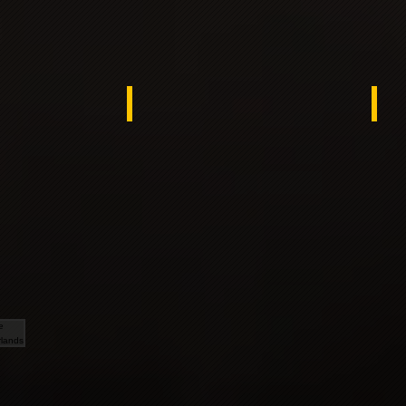
rea
Turkey
Spa
e Netherlands