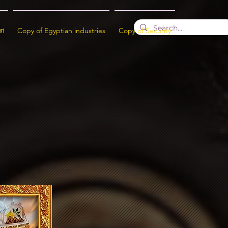
রা
Copy of Egyptian industries
Copy of Security