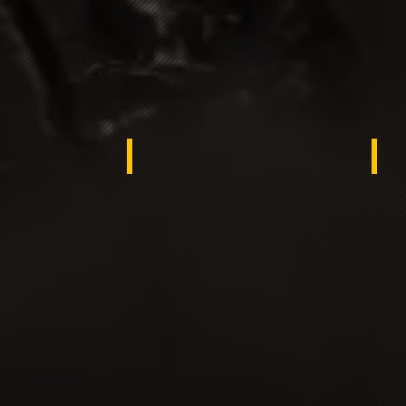
ana
UKRAINE
Tur
ngladesh