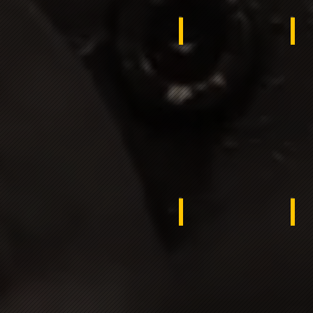
Jordan
Gh
Egypt
Ba