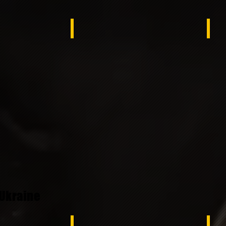
Tunisa
Syr
Ukraine
ex
switzerland
Sw