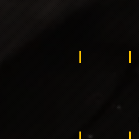
slovakia
Kuwait
ِAl