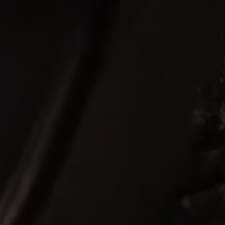
ia
eden