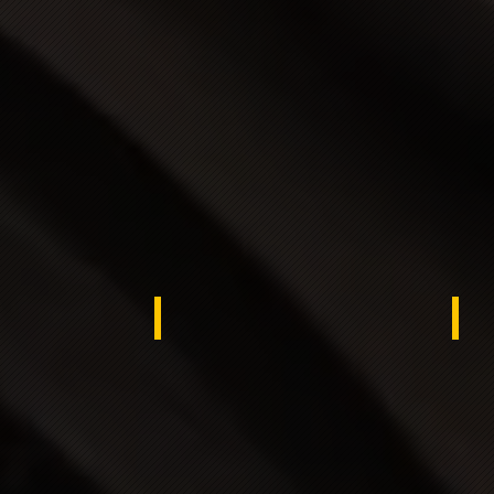
ypt
Kuwait
KS
rocco