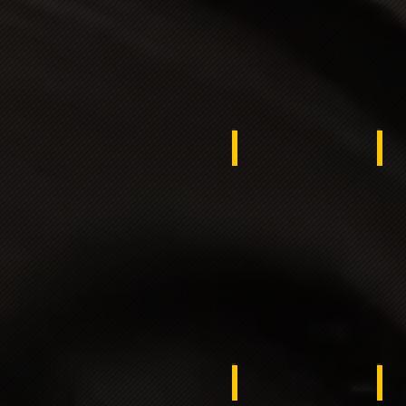
UKRAINE
Eg
Egypt
Mo