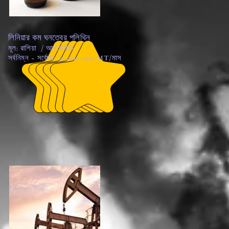
লিনিয়ার কম ঘনত্বের পলিথিন
মূল: রাশিয়া / আলজেরিয়া
সর্বনিম্ন ~ সর্বোচ্চ: 30,000~ 100 MT/মাস