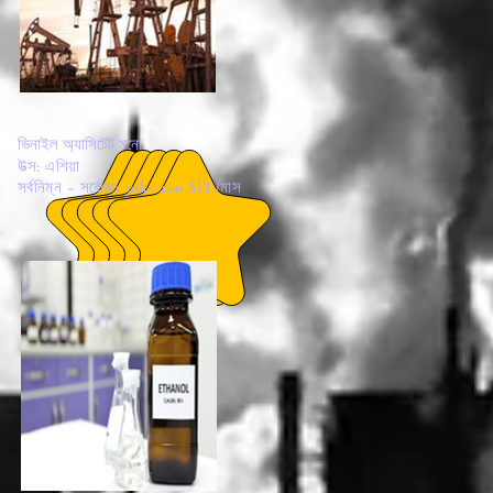
ভিনাইল অ্যাসিটেট মনো
উত্স: এশিয়া
সর্বনিম্ন ~ সর্বোচ্চ: 30k~ 100 MT/মাস