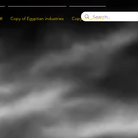
রা
Copy of Egyptian industries
Copy of Security