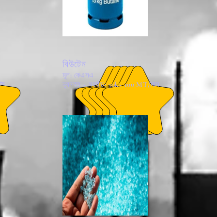
বিউটেন
মূল: কেএসএ
াস
ন্যূনতম ~ সর্বোচ্চ: 30k~ 100 MT/মাস