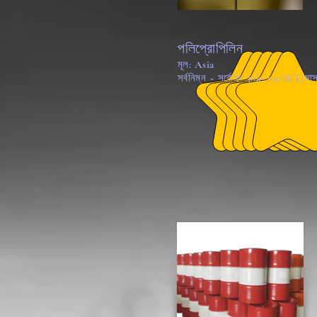
পলিপ্রোপিলিন
মূল: Asia
সর্বনিম্ন ~ সর্বোচ্চ: 30k~100 MT/মা