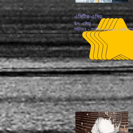
এসিটিক এসিড
উত্স: এশিয়া
সর্বনিম্ন ~ সর্বোচ্চ: 30k~100 MT/মা