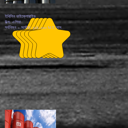
ইথিলিন ডাইক্লোরাইড
উত্স: এশিয়া
সর্বনিম্ন ~ সর্বোচ্চ: 30k~100 MT/মাস