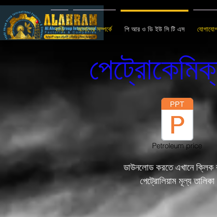
বাড়ি
আমাদের সম্পর্কে
পি আর ও ডি ইউ সি টি এস
যোগাযো
পেট্রোকেমিক
Petroleum price
ডাউনলোড করতে এখানে ক্লিক 
পেট্রোলিয়াম মূল্য তালিকা