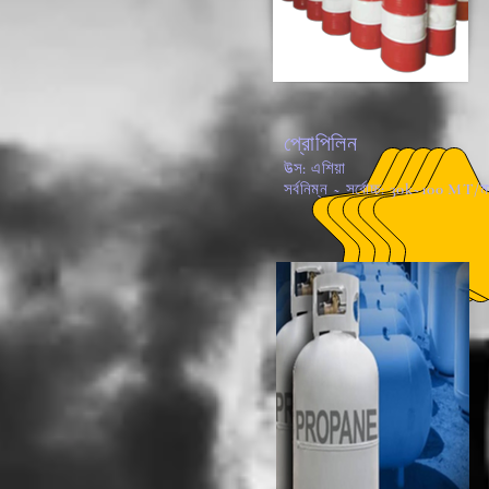
প্রোপিলিন
উত্স: এশিয়া
সর্বনিম্ন ~ সর্বোচ্চ: 30k~100 MT/ম