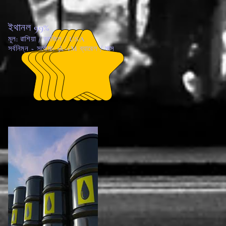
ইথানল 99%
মূল: রাশিয়া / ব্রাজিল / USA
সর্বনিম্ন ~ সর্বোচ্চ: 5k~1M ব্যারেল / মাস