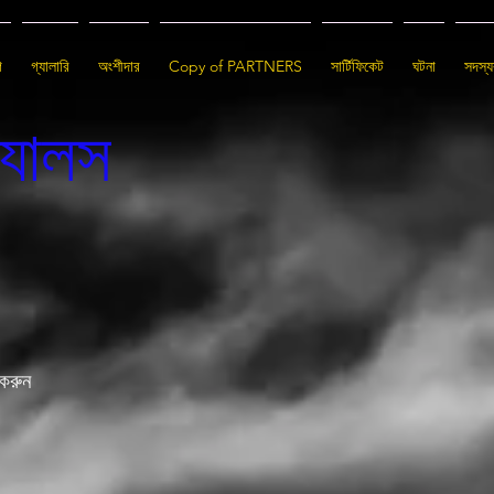
গ
গ্যালারি
অংশীদার
Copy of PARTNERS
সার্টিফিকেট
ঘটনা
সদস্য
্যালস
করুন