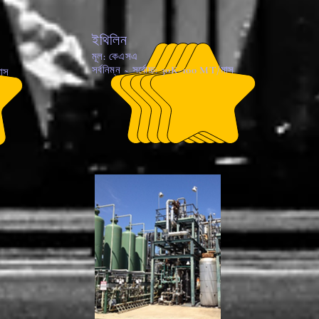
ইথিলিন
মূল: কেএসএ
সর্বনিম্ন ~ সর্বোচ্চ: 30K-100 MT/মাস
মাস