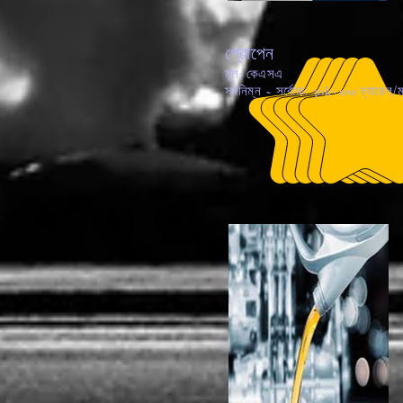
প্রোপেন
মূল: কেএসএ
সর্বনিম্ন ~ সর্বোচ্চ: 30k~100 ব্যারেল/