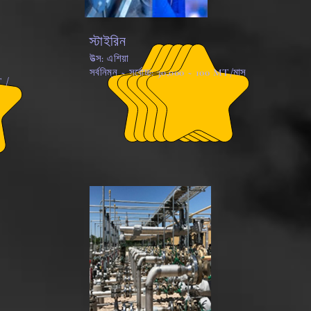
স্টাইরিন
উত্স: এশিয়া
সর্বনিম্ন ~ সর্বোচ্চ: 30,000 ~ 100 MT/মাস
T /