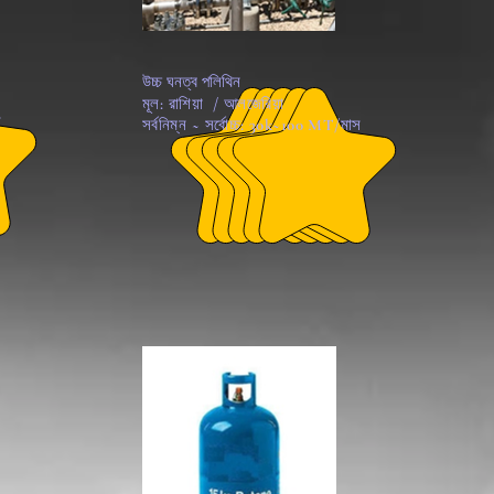
উচ্চ ঘনত্ব পলিথিন
মূল: রাশিয়া / আলজেরিয়া
স
সর্বনিম্ন ~ সর্বোচ্চ: 30k~100 MT/মাস