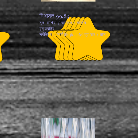
মিথানল 99.85
মূল: রাশিয়া / ব্রাজিল / মার্কিন
যুক্তরাষ্ট্র
স
সর্বনিম্ন ~ সর্বোচ্চ: 5k~ 1M ব্যারেল / মাস