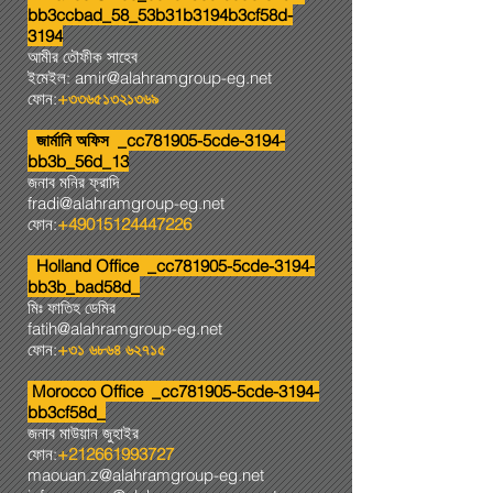
bb3ccbad_58_53b31b3194b3cf58d-
3194
আমীর তৌফীক সাহেব
ইমেইল:
amir@alahramgroup-eg.net
ফোন:
+৩৩৬৫১৩২১৩৬৯
জার্মানি অফিস _cc781905-5cde-3194-
bb3b_56d_13
জনাব মনির ফ্রাদি
fradi@alahramgroup-eg.net
ফোন:
+49015124447226
Holland Office _cc781905-5cde-3194-
bb3b_bad58d_
মিঃ ফাতিহ ডেমির
fatih@alahramgroup-eg.net
ফোন:
+৩১ ৬৮৬৪ ৬২৭১৫
Morocco Office _cc781905-5cde-3194-
bb3cf58d_
জনাব মাউয়ান জুহাইর
ফোন:
+212661993727
maouan.z@alahramgroup-eg.net