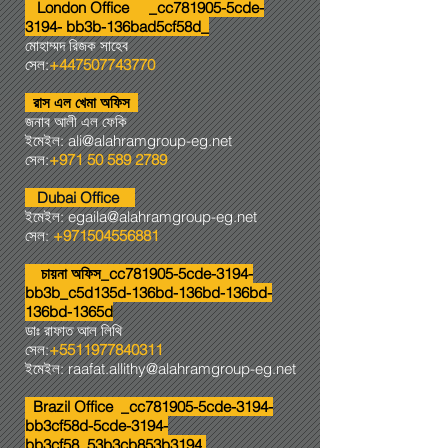
London Office _cc781905-5cde-
3194- bb3b-136bad5cf58d_
মোহাম্মদ রিজক সাহেব
সেল:
+447507743770
রাস এল খেমা অফিস
জনাব আলী এল ফেকি
ইমেইল:
ali@alahramgroup-eg.net
সেল:
+971 50 589 2789
Dubai Office
ইমেইল:
egaila@alahramgroup-eg.net
সেল:
+971504556881
চায়না অফিস_cc781905-5cde-3194-
bb3b_c5d135d-136bd-136bd-136bd-
136bd-1365d
ডাঃ রাফাত আল লিথি
সেল:
+5511977840311
ইমেইল:
raafat.allithy@alahramgroup-eg.net
Brazil Office _cc781905-5cde-3194-
bb3cf58d-5cde-3194-
bb3cf58_53b3cb853b3194