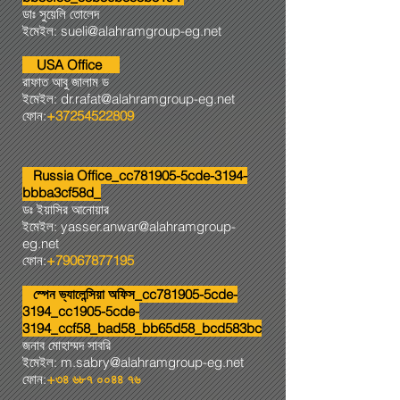
ডাঃ সুয়েলি তোলেদ
ইমেইল:
sueli@alahramgroup-eg.net
USA Office
রাফাত আবু জালাম ড
ইমেইল:
dr.rafat@alahramgroup-eg.net
ফোন:
+37254522809
Russia Office_cc781905-5cde-3194-
bbba3cf58d_
ডঃ ইয়াসির আনোয়ার
ইমেইল:
yasser.anwar@alahramgroup-
eg.net
ফোন:
+79067877195
স্পেন ভ্যালেন্সিয়া অফিস_cc781905-5cde-
3194_cc1905-5cde-
3194_ccf58_bad58_bb65d58_bcd583bc
জনাব মোহাম্মদ সাবরি
ইমেইল:
m.sabry@alahramgroup-eg.net
ফোন:
+৩৪ ৬৮৭ ০০৪৪ ৭৬