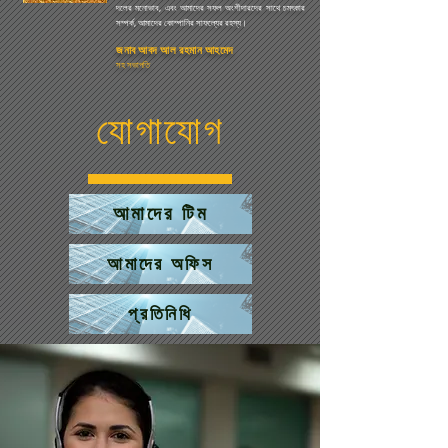
দলের মনোভাব, এবং আমাদের সফল অংশীদারদের সাথে চমৎকার
সম্পর্ক, আমাদের কোম্পানির সাফল্যের রহস্য।
জনাব আবদ আল রহমান আহমেদ
সহ সভাপতি
যোগাযোগ
আমাদের টিম
আমাদের অফিস
প্রতিনিধি