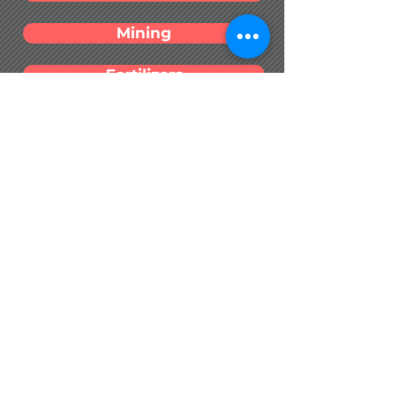
Mining
Fertilizers
Agriculture
Oils
Sugar
Chicken
Meat
Members