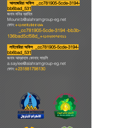
আলজেরিয়া অফিস _cc781905-5cde-3194-
bb6bad_531
জনাব মনির ব্রাহিম
Mounir.b@alahramgroup-eg.net
ফোন:
+২১৩৫৪১৪৫৫২৯৯
_cc781905-5cde-3194 -bb3b-
136bad5cf58d_
+২১৩২৩৩৭৫৩১১
লাইবেরিয়া অফিস _cc781905-5cde-3194-
bb6bad_531
জনাব আব্রাহাম কোনাহ সায়লি
a.saylee@alahramgroup-eg.net
ফোন:
+231881798130