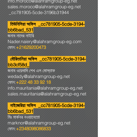
info.moroco@alahramgroup-eg.net
sales.moroco@alahramgroup-eg.net
_cc781905-5cde-3196b31944
তিউনিসিয়া অফিস _cc781905-5cde-3194-
bb6bad_531
জনাব নাদের নাইরি
Nader.naiery@alahramgroup-eg.com
ফোন:
+21629200473
মৌরিতানিয়া অফিস _cc781905-5cde-3194-
bb3cf58d_
জনাব ওয়েদাদি শেখ এল মোস্তাফ
wedady@alahramgroup-eg.net
ফোন:
+222 48 33 92 18
info.mauritania@alahramgroup-eg.net
sales.mauritania@alahramgroup-eg.net
নাইজেরিয়া অফিস _cc781905-5cde-3194-
bb6bad_531
মিঃ মার্কনর নওয়ানেতো
marknor@alahramgroup-eg.net
ফোন:
+2348098086833