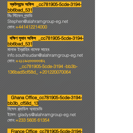
স্কটল্যান্ড অফিস _cc781905-5cde-3194-
bb6bad_531
মিঃ স্টিফেন গ্র্যাডি
Stephen@alahramgroup-eg.net
ফোন:
+441412214000
দক্ষিণ সুদান অফিস _cc781905-5cde-3194-
bb6bad_531
মালাক ইব্রাহিম নাসেফ সাহেব
info.southsudan@alahramgroup-eg.net
ফোন:
+২১১৯২৩৩৩৩৩৪২
_cc781905-5cde-3194 -bb3b-
136bad5cf58d_
+201220070064
Ghana Office_cc781905-5cde-3194-
bb3b_cf58d_13
মিসেস গ্ল্যাডিস অ্যাডেভি
ইমেল:
gladys@alahramgroup-eg.net
ফোন:
+233 5605 61354
France Office_cc781905-5cde-3194-