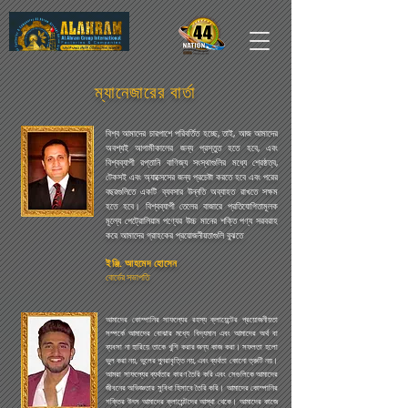
ম্যানেজারের বার্তা
বিশ্ব আমাদের চারপাশে পরিবর্তিত হচ্ছে, তাই, আজ আমাদের
অবশ্যই আগামীকালের জন্য প্রস্তুত হতে হবে, এবং
বিশ্বব্যাপী রপ্তানি বাণিজ্য সংস্থাগুলির মধ্যে শ্রেষ্ঠত্ব,
টেকসই এবং অ্যাক্সেসের জন্য প্রচেষ্টা করতে হবে এবং পরের
বছরগুলিতে একটি ব্যবসার উন্নতি অব্যাহত রাখতে সক্ষম
হতে হবে। বিশ্বব্যাপী তেলের বাজারে প্রতিযোগিতামূলক
মূল্যে পেট্রোলিয়াম পণ্যের উচ্চ মানের শক্তি পণ্য সরবরাহ
করে আমাদের গ্রাহকের প্রয়োজনীয়তাগুলি বুঝতে
ইঞ্জি. আহমেদ হোসেন
বোর্ডের সভাপতি
আমাদের কোম্পানির সাফল্যের রহস্য ক্লায়েন্টের প্রয়োজনীয়তা
সম্পর্কে আমাদের বোঝার মধ্যে বিদ্যমান এবং আমাদের অর্থ বা
ব্যবসা না হারিয়ে তাকে খুশি করার জন্য কাজ করা। সফলতা হলো
ভুল করা নয়, ভুলের পুনরাবৃত্তি নয়, এবং ব্যর্থতা কোনো ত্রুটি নয়।
আমরা সাফল্যের ব্যর্থতার কারণ তৈরি করি এবং সেগুলিকে আমাদের
জীবনের অভিজ্ঞতার সুবিধা হিসাবে তৈরি করি। আমাদের কোম্পানির
শক্তির উৎস আমাদের ক্লায়েন্টদের আস্থা থেকে। আমাদের কাজে